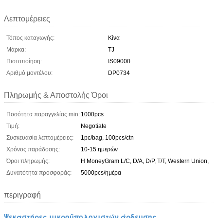
Λεπτομέρειες
Τόπος καταγωγής:
Κίνα
Μάρκα:
TJ
Πιστοποίηση:
IS09000
Αριθμό μοντέλου:
DP0734
Πληρωμής & Αποστολής Όροι
Ποσότητα παραγγελίας min:
1000pcs
Τιμή:
Negotiate
Συσκευασία λεπτομέρειες:
1pc/bag, 100pcs/ctn
Χρόνος παράδοσης:
10-15 ημερών
Όροι πληρωμής:
Η MoneyGram L/C, D/A, D/P, T/T, Western Union,
Δυνατότητα προσφοράς:
5000pcs/ημέρα
περιγραφή
Ψεκαστήρες μικροϋπολογιστών άρδευσης