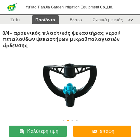
YuYao TianJia Garden Irrigation Equipment Co.,Ltd.
Σπίτι
Προϊόντα
Βίντεο
Σχετικά με εμάς
>>
3/4» αρσενικός πλαστικός ψεκαστήρας νερού
πεταλούδων ψεκαστήρων μικροϋπολογιστών
άρδευσης
Καλύτερη τιμή
επαφή