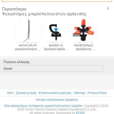
Περισσότεροι
Ψεκαστήρες μικροϋπολογιστών άρδευσης
ώντας
Ψεκαστήρες 1.1m
Γεωργία που
Πορτοκαλής
1 / 2» ψεκ
τηση
ακτίνα 24L/H
ψεκάζει τα
διευθετήσιμος
μικροϋπολ
τήρων
μικροϋπολογιστών
δροσερά κεφάλια
ψεκάζοντας
άρδευσης 
λογιστών
άρδευσης
ψεκαστήρων
ψεκαστήρας πέντε
ψύξ
υσης
γεωργίας
μικροϋπολογιστών
εξόδου με το 1/2»
θερμοκ
τημα
για το
συνδετήρα
γεωργ
Γλώσσα αλλαγής
υσίων
χορτοτάπητα
νημάτων
4/7 χιλ.
άρδευσης
Greek
γεωργία
Σπίτι
|
Σχετικά με εμάς
|
Επικοινωνήστε μαζί μας
|
Sitemap
|
Privacy Policy
Άποψη υπολογιστών γραφείου
Κίνα ψεκαστήρες ποτίσματος μικροϋπολογιστών supplier.
Copyright © 2019 -
2026 YuYao TianJia Garden Irrigation Equipment Co.,Ltd..
All rights reserved. Developed by
ECER