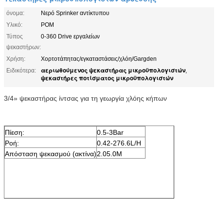
όνομα:
Νερό Sprinker αντίκτυπου
Υλικό:
POM
Τύπος
0-360 Drive εργαλείων
ψεκαστήρων:
Χρήση:
Χορτοτάπητας/εγκαταστάσεις/χλόη/Gargden
αεριωθούμενος ψεκαστήρας μικροϋπολογιστών
Ειδικότερα:
,
ψεκαστήρες ποτίσματος μικροϋπολογιστών
3/4» ψεκαστήρας ίντσας για τη γεωργία χλόης κήπων
Πίεση:
0.5-3Bar
Ροή:
0.42-276.6L/H
Απόσταση ψεκασμού (ακτίνα)
2.05.0M