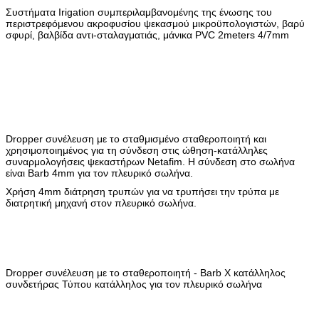
Συστήματα Irigation συμπεριλαμβανομένης της ένωσης του
περιστρεφόμενου ακροφυσίου ψεκασμού μικροϋπολογιστών, βαρύ
σφυρί, βαλβίδα αντι-σταλαγματιάς, μάνικα PVC 2meters 4/7mm
Dropper συνέλευση με το σταθμισμένο σταθεροποιητή και
χρησιμοποιημένος για τη σύνδεση στις ώθηση-κατάλληλες
συναρμολογήσεις ψεκαστήρων Netafim. Η σύνδεση στο σωλήνα
είναι Barb 4mm για τον πλευρικό σωλήνα.
Χρήση 4mm διάτρηση τρυπών για να τρυπήσει την τρύπα με
διατρητική μηχανή στον πλευρικό σωλήνα.
Dropper συνέλευση με το σταθεροποιητή - Barb Χ κατάλληλος
συνδετήρας Τύπου κατάλληλος για τον πλευρικό σωλήνα