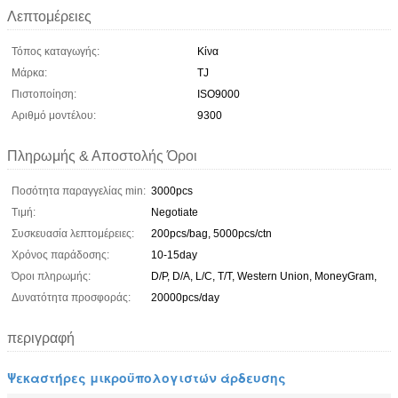
Λεπτομέρειες
Τόπος καταγωγής:
Κίνα
Μάρκα:
TJ
Πιστοποίηση:
ISO9000
Αριθμό μοντέλου:
9300
Πληρωμής & Αποστολής Όροι
Ποσότητα παραγγελίας min:
3000pcs
Τιμή:
Negotiate
Συσκευασία λεπτομέρειες:
200pcs/bag, 5000pcs/ctn
Χρόνος παράδοσης:
10-15day
Όροι πληρωμής:
D/P, D/A, L/C, T/T, Western Union, MoneyGram,
Δυνατότητα προσφοράς:
20000pcs/day
περιγραφή
Ψεκαστήρες μικροϋπολογιστών άρδευσης