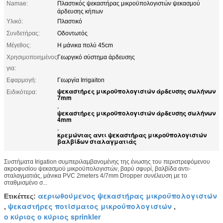
Namae:
Πλαστικός ψεκαστήρας μικροϋπολογιστών ψεκασμού
άρδευσης κήπων
Υλικό:
Πλαστικό
Συνδετήρας:
Οδοντωτός
Μέγεθος:
Η μάνικα πολύ 45cm
Χρησιμοποιημένος
Γεωργικό σύστημα άρδευσης
για:
Εφαρμογή:
Γεωργία Irrigaiton
ψεκαστήρες μικροϋπολογιστών άρδευσης σωλήνων
Ειδικότερα:
7mm
,
ψεκαστήρες μικροϋπολογιστών άρδευσης σωλήνων
4mm
,
κρεμώντας αντι ψεκαστήρας μικροϋπολογιστών
βαλβίδων σταλαγματιάς
Συστήματα Irigation συμπεριλαμβανομένης της ένωσης του περιστρεφόμενου
ακροφυσίου ψεκασμού μικροϋπολογιστών, βαρύ σφυρί, βαλβίδα αντι-
σταλαγματιάς, μάνικα PVC 2meters 4/7mm Dropper συνέλευση με το
σταθμισμένο σ...
αεριωθούμενος ψεκαστήρας μικροϋπολογιστών
Ετικέττες:
ψεκαστήρες ποτίσματος μικροϋπολογιστών
,
,
ο κύριος ο κύριος sprinkler