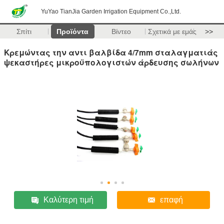
YuYao TianJia Garden Irrigation Equipment Co.,Ltd.
Σπίτι
Προϊόντα
Βίντεο
Σχετικά με εμάς
>>
Κρεμώντας την αντι βαλβίδα 4/7mm σταλαγματιάς
ψεκαστήρες μικροϋπολογιστών άρδευσης σωλήνων
Καλύτερη τιμή
επαφή