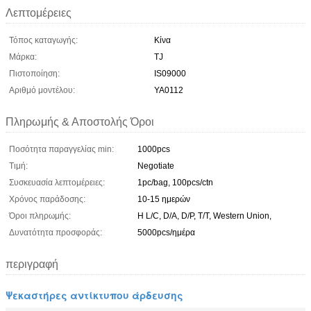
Λεπτομέρειες
Τόπος καταγωγής:
Κίνα
Μάρκα:
TJ
Πιστοποίηση:
IS09000
Αριθμό μοντέλου:
YA0112
Πληρωμής & Αποστολής Όροι
Ποσότητα παραγγελίας min:
1000pcs
Τιμή:
Negotiate
Συσκευασία λεπτομέρειες:
1pc/bag, 100pcs/ctn
Χρόνος παράδοσης:
10-15 ημερών
Όροι πληρωμής:
Η L/C, D/A, D/P, T/T, Western Union,
Δυνατότητα προσφοράς:
5000pcs/ημέρα
περιγραφή
Ψεκαστήρες αντίκτυπου άρδευσης