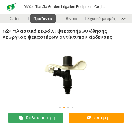
YuYao TianJia Garden Irrigation Equipment Co.,Ltd.
Σπίτι
Προϊόντα
Βίντεο
Σχετικά με εμάς
>>
1/2» πλαστικό κεφάλι ψεκαστήρων ώθησης
γεωργίας ψεκαστήρων αντίκτυπου άρδευσης
Καλύτερη τιμή
επαφή