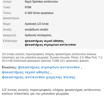
όνομα:
Νερό Sprinker αντίκτυπου
Υλικό:
POM
Τύπος
0-360 Drive εργαλείων
ψεκαστήρων:
Νήμα:
Αρσενική 1/2 ίντσα
άνοιξη:
ανοξείδωτο ατσάλι
εφαρμογή:
Άρδευση ποτίσματος
ψεκαστήρας νερού ώθησης
Ειδικότερα:
,
ψεκαστήρας στροφέων αντίκτυπου
1/2 ίντσας κινητός περιστροφικός πλήρης ψεκαστήρας αντίκτυπου κύκλων
πλαστικός για την μπανάνα γεωργίας Τεχνικά στοιχεία: Πίεση: 0.5-4Bar Ροή: 7.2-
30.4 Λ/Ω Απόσταση ψεκασμού (ακτίνα) 710M 1/2» αρσενικός ψεκαστ...
ψεκαστήρας στροφέων αντίκτυπου
Ετικέττες:
,
ψεκαστήρας νερού ώθησης
,
ψεκαστήρας αντίκτυπου χαμηλής πίεσης
1/2 ίντσας κινητός περιστροφικός πλήρης ψεκαστήρας αντίκτυπου
κύκλων πλαστικός για την μπανάνα γεωργίας