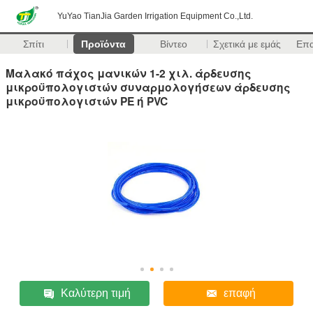
YuYao TianJia Garden Irrigation Equipment Co.,Ltd.
Σπίτι
Προϊόντα
Βίντεο
Σχετικά με εμάς
Επ
Μαλακό πάχος μανικών 1-2 χιλ. άρδευσης
μικροϋπολογιστών συναρμολογήσεων άρδευσης
μικροϋπολογιστών PE ή PVC
Καλύτερη τιμή
επαφή