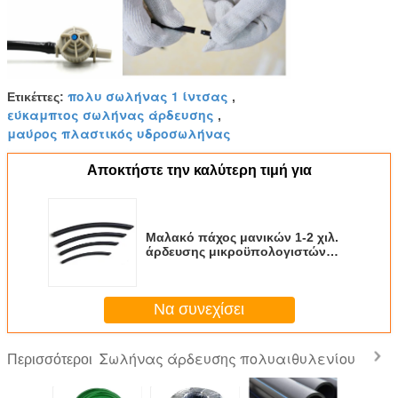
πολυ σωλήνας 1 ίντσας
Ετικέττες:
,
εύκαμπτος σωλήνας άρδευσης
,
μαύρος πλαστικός υδροσωλήνας
Αποκτήστε την καλύτερη τιμή για
Μαλακό πάχος μανικών 1-2 χιλ.
άρδευσης μικροϋπολογιστών
συναρμολογήσεων άρδευσης
μικροϋπολογιστών PE ή PVC
Να συνεχίσει
Σωλήνας άρδευσης πολυαιθυλενίου
Περισσότεροι