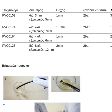
Στοιχείο αριθ.
Διάμετρος
Πάχος
εργασία Prussure
PVC0153
διά: 3mm
1mm
2bar
εξωτερικός: 5mm
PVC0174
διά: 4χιλ.
1.5mm
2bar
εξωτερικός: 7mm
PVC0164
διά: 4χιλ.
1mm
2bar
εξωτερικός: 6mm
PVC0128
διά: 8χιλ.
2mm
2bar
εξωτερικός: 12mm
Βήματα λειτουργίας
: