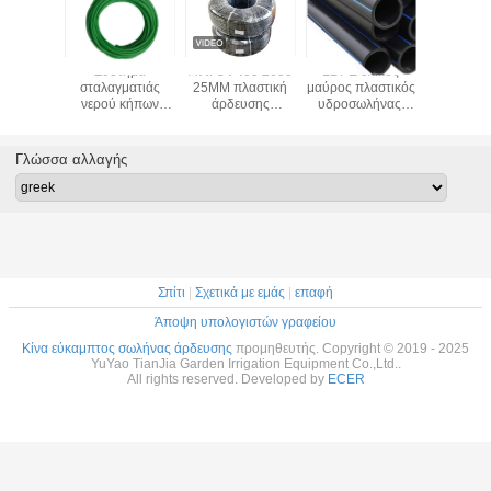
εκτικός
Σύστημα
Αντι UV του 2000
LDPE υλικός
5 - σωλ
ήνας
σταλαγματιάς
25MM πλαστική
μαύρος πλαστικός
άρδευ
υσης
νερού κήπων
άρδευσης
υδροσωλήνας/
σταλαγμ
υλενίου
σωλήνων
αντίσταση
εύκαμπτος
μικροϋπολ
 τοπίο
άρδευσης
διάβρωσης
σωλήνας
μανι
απήτων
πολυαιθυλενίου
σωλήνων
άρδευσης
ποτίσμ
Γλώσσα αλλαγής
τικής
μανικών
σωλήνων πολυ
γεωργίας
κήπων P
γίας
100
Σπίτι
|
Σχετικά με εμάς
|
επαφή
Άποψη υπολογιστών γραφείου
Κίνα εύκαμπτος σωλήνας άρδευσης
προμηθευτής. Copyright © 2019 - 2025
YuYao TianJia Garden Irrigation Equipment Co.,Ltd..
All rights reserved. Developed by
ECER