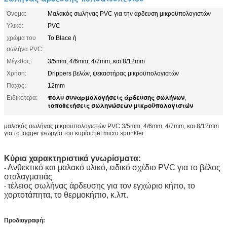
Όνομα:
Μαλακός σωλήνας PVC για την άρδευση μικροϋπολογιστών
Υλικό:
PVC
χρώμα του
Το Blace ή
σωλήνα PVC:
Μέγεθος:
3/5mm, 4/6mm, 4/7mm, και 8/12mm
Χρήση:
Drippers βελών, ψεκαστήρας μικροϋπολογιστών
Πάχος:
12mm
πολυ συναρμολογήσεις άρδευσης σωλήνων
Ειδικότερα:
,
τοποθετήσεις σωληνώσεων μικροϋπολογιστών
μαλακός σωλήνας μικροϋπολογιστών PVC 3/5mm, 4/6mm, 4/7mm, και 8/12mm
για το fogger γεωργία του κυρίου jet micro sprinkler
Κύρια χαρακτηριστικά γνωρίσματα:
Ανθεκτικό και μαλακό υλικό, ειδικό σχέδιο PVC για το βέλος
-
σταλαγματιάς
τέλειος σωλήνας άρδευσης για τον εγχώριο κήπο, το
-
χορτοτάπητα, το θερμοκήπιο, κ.λπ.
Προδιαγραφή: