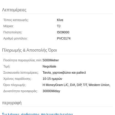
Λεπτομέρειες
Τόπος καταγωγής:
Κίνα
Μάρκα:
TJ
Πιστοποίηση:
ISO9000
Αριθμό μοντέλου:
PVC0174
Πληρωμής & Αποστολής Όροι
Ποσότητα παραγγελίας min:
5000Metrer
Τιμή:
Negotiate
Συσκευασία λεπτομέρειες:
Ταινία, χαρτοκιβώτιο και pallect
Χρόνος παράδοσης:
10-15 ημερών
Όροι πληρωμής:
Η MoneyGram L/C, D/A, D/P, T/T, Western Union,
Δυνατότητα προσφοράς:
30000M/day
περιγραφή
Σωλήνας άρδευσης πολυαιθυλενίου