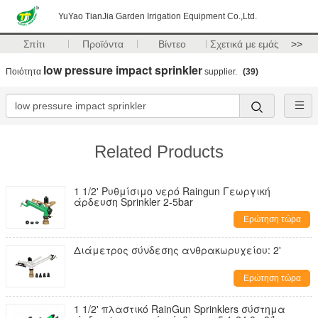
YuYao TianJia Garden Irrigation Equipment Co.,Ltd.
Σπίτι
Προϊόντα
Βίντεο
Σχετικά με εμάς
>>
low pressure impact sprinkler
Ποιότητα
supplier.
(39)
Related Products
1 1/2' Ρυθμίσιμο νερό Raingun Γεωργική
άρδευση Sprinkler 2-5bar
Ερώτηση τώρα
Διάμετρος σύνδεσης ανθρακωρυχείου: 2'
Ερώτηση τώρα
1 1/2' πλαστικό RainGun Sprinklers σύστημα