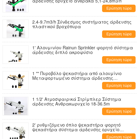
άρδευσης ορυχείο άνθρακα 5,1-24,8m3/h
Ερώτηση τώρα
2.4-9.7m3/h Σύνδεσμος συστήματος άρδευσης
πλαστικού βροχόπυρα
Ερώτηση τώρα
1' Αλουμινίου Rainun Sprinkler φορητό σύστημα
άρδευσης διπλό ακροφύσιο
Ερώτηση τώρα
1 "" Πυροβόλο ψεκαστήρα από αλουμίνιο
Μεταφορτωμένο σύστημα άρδευσης
ψεκαστήρων 1,2-6,1m3/h
Ερώτηση τώρα
1 1/2' Ατμοσφαιρικά Στρίμπλερ Σύστημα
άρδευσης Ανθρακωρυχείο 18-36.5m
Ερώτηση τώρα
2' ρυθμιζόμενο όπλο ψεκαστήρα φορητό
ψεκαστήρα σύστημα άρδευσης ορυχείο
άνθρακα 20-43m
Ερώτηση τώρα