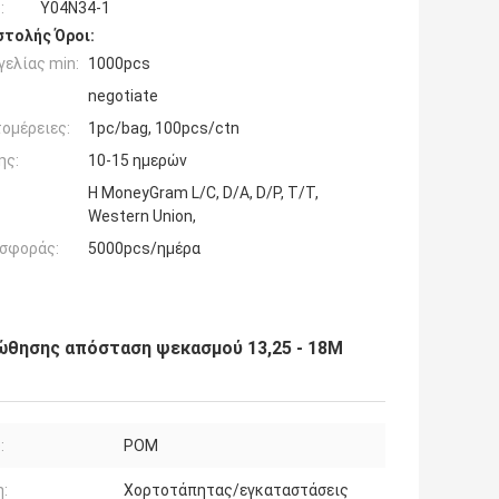
:
Y04N34-1
τολής Όροι:
ελίας min:
1000pcs
negotiate
ομέρειες:
1pc/bag, 100pcs/ctn
ης:
10-15 ημερών
Η MoneyGram L/C, D/A, D/P, T/T,
Western Union,
σφοράς:
5000pcs/ημέρα
ς ώθησης απόσταση ψεκασμού 13,25 - 18M
:
POM
:
Χορτοτάπητας/εγκαταστάσεις