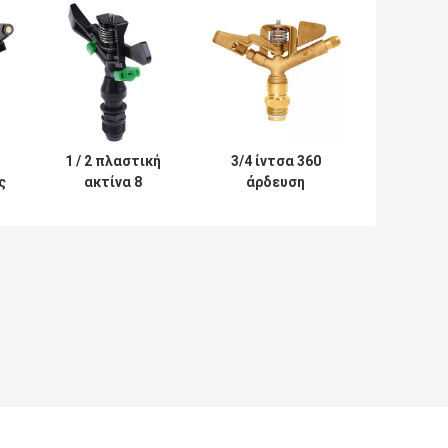
1 / 2 πλαστική
3/4 ίντσα 360
ς
ακτίνα 8
άρδευση
ψεκαστήρων
γεωργίας
νερού ώθησης
ψεκαστήρων
άρδευσης ίντσας
νερού
- 18ms
αντίκτυπου
τη
κήπων
ορείχαλκου Drive
εργαλείων