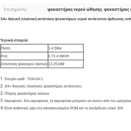
Επισημαίνω:
ψεκαστήρας νερού ώθησης
,
ψεκαστήρας 
3/4» θηλυκή πλαστική αντίσταση ψεκαστήρων νερού αντίκτυπου άρδευσης ενάν
Τεχνικά στοιχεία:
Πίεση:
1-4.5Bar
Ροή:
0.73-4.6M3/h
Απόσταση ψεκασμού (ακτίνα)
13.2518M
1.
Στοιχείο αριθ.: Y04n34-1
2.
3/4» θηλυκός πλαστικός ψεκαστήρας αντίκτυπου
2.
Πλήρης ψεκαστήρας κύκλων
3.
Ακροφύσιο: δύο ακροφύσια, τα ακροφύσια μπορούν να γίνουν από τον ορείχαλκο
4.
Είναι ανθεκτικό χάρι στο κατασκευασμένο POM και το ανοξείδωτο υλικό 304.