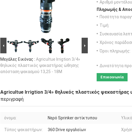
Αριθμό μοντέλου
Πληρωμής & Αποσ
Ποσότητα παραγγ
Τιμή:
Συσκευασία λεπτ
Χρόνος παράδοσ
Όροι πληρωμής:
Μεγάλες Εικόνας :
Agricultue Irrigtion 3/4»
θηλυκός πλαστικός ψεκαστήρας ώθησης
Δυνατότητα προ
απόσταση ψεκασμού 13,25 - 18M
Επικοινωνία
Agricultue Irrigtion 3/4» θηλυκός πλαστικός ψεκαστήρα
περιγραφή
όνομα:
Νερό Sprinker αντίκτυπου
Υλικό
Τύπος ψεκαστήρων:
360 Drive εργαλείων
Χρήση