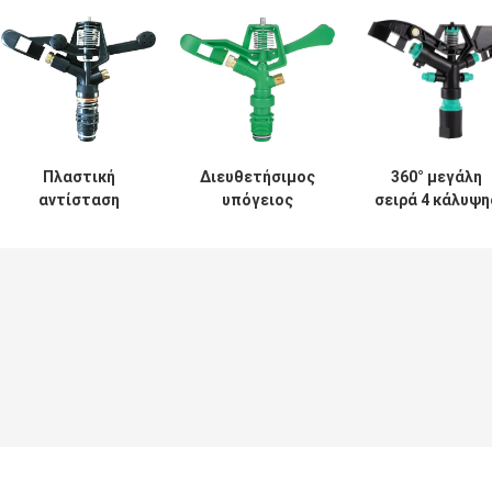
Πλαστική
Διευθετήσιμος
360° μεγάλη
αντίσταση
υπόγειος
σειρά 4 κάλυψη
διάβρωσης
αντίκτυπου
ψεκασμού
ψεκαστήρων
ψεκαστήρων
ψεκαστήρων
νερού
ψεκαστήρας
αντίκτυπου
αντίκτυπου
ώθησης
άρδευσης
άρδευσης 3/4
ακροφυσίων
ακροφύσιο για 
ίντσας
πλαστικός
γεωργία