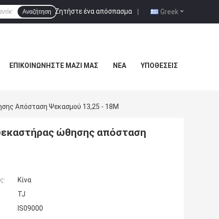
Ζητήστε ένα απόσπασμα
|
Greek
Αναζήτηση
ΕΠΙΚΟΙΝΩΝΉΣΤΕ ΜΑΖΊ ΜΑΣ
ΝΈΑ
ΥΠΟΘΈΣΕΙΣ
θησης Απόσταση Ψεκασμού 13,25 - 18M
ός ψεκαστήρας ώθησης απόσταση
ς:
Κίνα
TJ
IS09000