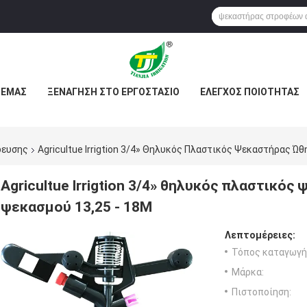
 ΕΜΆΣ
ΞΕΝΆΓΗΣΗ ΣΤΟ ΕΡΓΟΣΤΆΣΙΟ
ΕΛΕΓΧΟΣ ΠΟΙΌΤΗΤΑΣ
δευσης
Agricultue Irrigtion 3/4» Θηλυκός Πλαστικός Ψεκαστήρας Ώ
Agricultue Irrigtion 3/4» θηλυκός πλαστικ
ψεκασμού 13,25 - 18M
Λεπτομέρειες:
Τόπος καταγωγή
Μάρκα:
Πιστοποίηση: