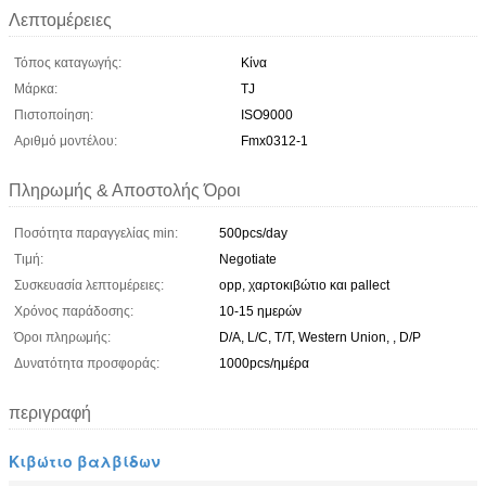
Λεπτομέρειες
Τόπος καταγωγής:
Κίνα
Μάρκα:
TJ
Πιστοποίηση:
ISO9000
Αριθμό μοντέλου:
Fmx0312-1
Πληρωμής & Αποστολής Όροι
Ποσότητα παραγγελίας min:
500pcs/day
Τιμή:
Negotiate
Συσκευασία λεπτομέρειες:
opp, χαρτοκιβώτιο και pallect
Χρόνος παράδοσης:
10-15 ημερών
Όροι πληρωμής:
D/A, L/C, T/T, Western Union, , D/P
Δυνατότητα προσφοράς:
1000pcs/ημέρα
περιγραφή
Κιβώτιο βαλβίδων