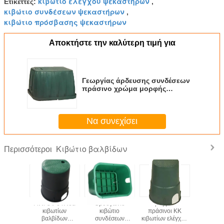
κιβώτιο ελέγχου ψεκαστήρων
Ετικέττες:
,
κιβώτιο συνδέσεων ψεκαστήρων
,
κιβώτιο πρόσβασης ψεκαστήρων
Αποκτήστε την καλύτερη τιμή για
Γεωργίας άρδευσης συνδέσεων
πράσινο χρώμα μορφής
κιβωτίων ορθογώνιο 12 ίντσα
Να συνεχίσει
Κιβώτιο βαλβίδων
Περισσότεροι
βαλβίδων
Αντι UV 6 ίντσα
Ορθογώνιο
Στρογγυλοί
Ορθογ
 βροχής
κιβωτίων
κιβώτιο
πράσινοι ΚΚ
πλαίσ
 6 ίντσας
βαλβίδων
συνδέσεων
κιβωτίων ελέγχου
συνδέ