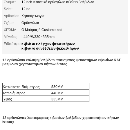
Όνομα::
12Inch πλαστικό ορθογώνιο κιβώτιο βαλβίδων
Szie::
12Inc
Apliaction::
Κήποι/γεωργία
Σχήμα::
Ορθογώνια
ΧΡΏΜΑ::
Ο Μαύρος ή Customeized
Μέγεθος::
L440*W330 *335mm
κιβώτιο ελέγχου ψεκαστήρων
Ειδικότερα:
,
κιβώτιο συνδέσεων ψεκαστήρων
12 ορθογώνια κάλυψη βαλβίδων ποτίσματος ψεκαστήρων κιβωτίων ΚΑΠ
βαλβίδων χορτοταπήτων κήπων ίντσας
Κατώτατη διάμετρος
530MM
Τοπ διάμετρος
440MM
Ύψος
335MM
12 ορθογώνιες λεπτομέρειες κιβωτίων βαλβίδων χορτοταπήτων κήπων
ίντσας: