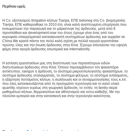
Περίπου εμείς
Η Co. εξοπλισμού Iirrigation κήπων Tianjia, ΕΠΕ beloneg στη Co. βιομηχανίας
Tianjia, ΕΠΕ καθιερώθηκε το 2010 έτη. είναι καλή αναπτυγμένη επιχείρηση που
ενσωματώνει την παραγωγή και το μάρκετινγκ της άρδευσης. μετά από 8
προσπάθεια και development.now του έτους έχουμε γίνει ένας από τον
κορυφαίο επαγγελματικό κατασκευαστή συστημάτων άρδευσης και suppiler σε
China.We κρατά πάντα την πολύ καλή σχέση με πολλά ισχυρά εργοστάσια
πρώτης ύλης και την ένωση άρδευσης στην Κίνα. Έχουμε απολαύσει την υψηλή
φήμη στην αγορά άρδευσης εσωτερικά και internationlly.
Η εστίαση εργοστασίων μας στη διατύπωση των περισσότερων ειδών
διατυπώσεων άρδευσης στην Κίνα. Όποιοι περιλαμβάνουν τον ψεκαστήρα
αντίκτυπου, raingun η άρδευση, το σύστημα μικροϋπολογιστής-ψεκαστήρων, το
σύστημα άρδευσης σταλαγματιάς, το σύστημα φίλτρων, το σύστημα λιπάσματος,
η εξάρτηση ποτίσματος κήπων, η σωλήνωση και οι συναρμολογήσεις τους κ.λπ.
που όλες κατασκευάζονται από τη προηγμένη τεχνολογία και το καλό υλικό
quanlity, ισχύουν ευρέως στη γεωργική άρδευση, το τοπίο, τη famliy σειρά
μαθημάτων κήπων, θερμοκηπίων και αθλητισμού και ούτω καθεξής. Με την
πλούσια εμπειρία και στην κατασκευή και στην τεχνολογία ικανότητας.