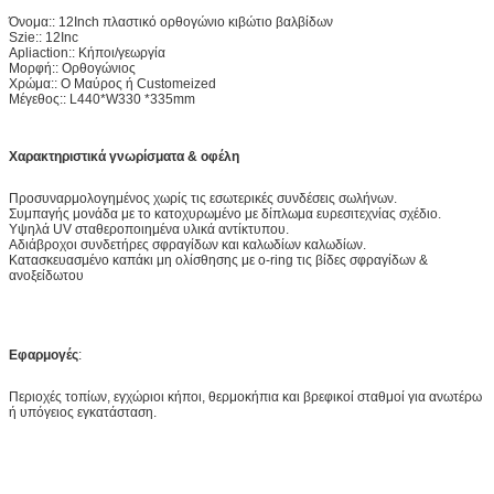
Όνομα:: 12Inch πλαστικό ορθογώνιο κιβώτιο βαλβίδων
Szie:: 12Inc
Apliaction:: Κήποι/γεωργία
Μορφή:: Ορθογώνιος
Χρώμα:: Ο Μαύρος ή Customeized
Μέγεθος:: L440*W330 *335mm
Χαρακτηριστικά γνωρίσματα & οφέλη
Προσυναρμολογημένος χωρίς τις εσωτερικές συνδέσεις σωλήνων.
Συμπαγής μονάδα με το κατοχυρωμένο με δίπλωμα ευρεσιτεχνίας σχέδιο.
Υψηλά UV σταθεροποιημένα υλικά αντίκτυπου.
Αδιάβροχοι συνδετήρες σφραγίδων και καλωδίων καλωδίων.
Κατασκευασμένο καπάκι μη ολίσθησης με o-ring τις βίδες σφραγίδων &
ανοξείδωτου
Εφαρμογές
:
Περιοχές τοπίων, εγχώριοι κήποι, θερμοκήπια και βρεφικοί σταθμοί για ανωτέρω
ή υπόγειος εγκατάσταση.