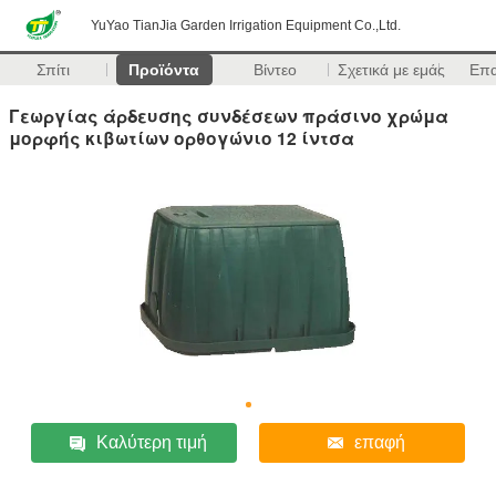
YuYao TianJia Garden Irrigation Equipment Co.,Ltd.
Σπίτι
Προϊόντα
Βίντεο
Σχετικά με εμάς
Επ
Γεωργίας άρδευσης συνδέσεων πράσινο χρώμα
μορφής κιβωτίων ορθογώνιο 12 ίντσα
Καλύτερη τιμή
επαφή