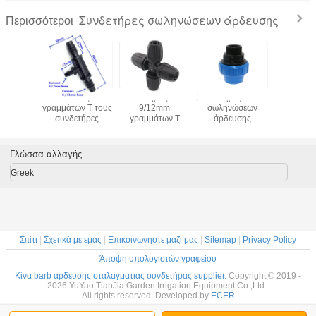
Συνδετήρες σωληνώσεων άρδευσης
Περισσότεροι
γικοί
Μειώνοντας Barb
Συνδετήρας 8/11
Συνδετήρες PN 16
Πλαστι
ήρες Dn
γραμμάτων Τ τους
9/12mm
σωληνώσεων
συνδετήρ
ηνώσεων
συνδετήρες
γραμμάτων Τ
άρδευσης
βαλβί
ς κήπων»
άρδευσης
άρδευσης
νημάτων
άρδευσης
 σωλήνα
σταλαγματιάς
συνδετήρων
αρσενικός
αρσενικ
συνδετήρων 3/8
άρδευσης
προσαρμοστής
θηλυκό δ
Γλώσσα αλλαγής
ίντσα - 1/4 ίντσα
μικροϋπολογιστών
συμπίεσης PP
σωλήνων 
μανικών κήπων
νημά
Greek
Σπίτι
|
Σχετικά με εμάς
|
Επικοινωνήστε μαζί μας
|
Sitemap
|
Privacy Policy
Άποψη υπολογιστών γραφείου
Κίνα barb άρδευσης σταλαγματιάς συνδετήρας supplier.
Copyright © 2019 -
2026 YuYao TianJia Garden Irrigation Equipment Co.,Ltd..
All rights reserved. Developed by
ECER