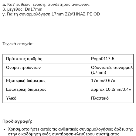
a.
Κατ' ευθείαν, ένωση,
συνδετήρας
αγκώνων
.
β. μέγεθος: Dn17mm
γ. Για τη συναρμολόγηση 17mm ΣΩΛΉΝΑΣ PE OD
Τεχνικά στοιχεία:
Πρότυπος αριθμός
Pega0117-5
Όνομα προϊόντων
Οδοντωτές συναρμολογ
(17mm)
Εξωτερική διάμετρος
17mm/0.67»
Εσωτερική διάμετρος
approx.10.2mm/0.4»
Υλικό
Πλαστικό
Προδιαγραφή:
οφέλη δ
:
Χρησιμοποιήστε αυτές τις ανθεκτικές συναρμολογήσεις άρδευσης
στην οικοδόμηση ενός συντήρηση-ελεύθερου συστήματος