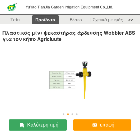
YuYao TianJia Garden Irrigation Equipment Co.,Ltd.
Σπίτι
Προϊόντα
Βίντεο
Σχετικά με εμάς
>>
Πλαστικός μίνι ψεκαστήρας άρδευσης Wobbler ABS
για τον κήπο Agricluute
Καλύτερη τιμή
επαφή