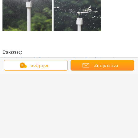
Ετικέττες:
ψεκαστήρας άρδευσης γραμμάτων Τ ταλάντευσης
,
ψεκαστήρας ταλάντευσης τ
,
συζήτηση
Ζητήστε ένα
wobbler κεφάλι ψεκαστήρων
απόσπασμα
Αποκτήστε την καλύτερη τιμή για
Πλαστικός μίνι ψεκαστήρας
άρδευσης Wobbler ABS για τον
κήπο Agricluute
Να συνεχίσει