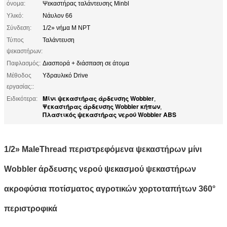
όνομα:
Ψεκαστήρας ταλάντευσης Minbl
Υλικό:
Νάυλον 66
Σύνδεση:
1/2» νήμα Μ NPT
Τύπος
Ταλάντευση
ψεκαστήρων:
Παφλασμός:
Διασπορά + διάσπαση σε άτομα
Μέθοδος
Υδραυλικό Drive
εργασίας::
Μίνι ψεκαστήρας άρδευσης Wobbler
Ειδικότερα:
,
Ψεκαστήρας άρδευσης Wobbler κήπων
,
Πλαστικός ψεκαστήρας νερού Wobbler ABS
1/2» MaleThread περιστρεφόμενα ψεκαστήρων μίνι
Wobbler άρδευσης νερού ψεκασμού ψεκαστήρων
ακροφύσια ποτίσματος αγροτικών χορτοταπήτων 360°
περιστροφικά