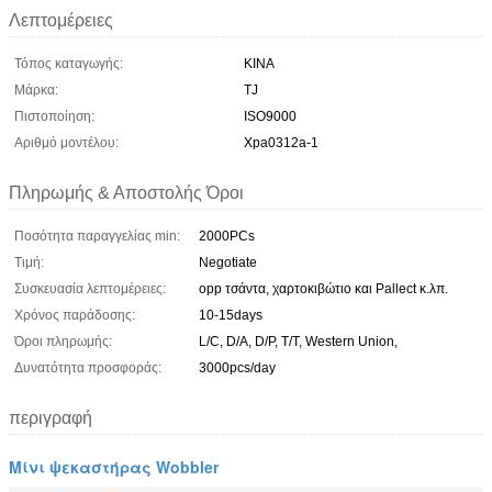
Λεπτομέρειες
Τόπος καταγωγής:
ΚΙΝΑ
Μάρκα:
TJ
Πιστοποίηση:
ISO9000
Αριθμό μοντέλου:
Xpa0312a-1
Πληρωμής & Αποστολής Όροι
Ποσότητα παραγγελίας min:
2000PCs
Τιμή:
Negotiate
Συσκευασία λεπτομέρειες:
opp τσάντα, χαρτοκιβώτιο και Pallect κ.λπ.
Χρόνος παράδοσης:
10-15days
Όροι πληρωμής:
L/C, D/A, D/P, T/T, Western Union,
Δυνατότητα προσφοράς:
3000pcs/day
περιγραφή
Μίνι ψεκαστήρας Wobbler