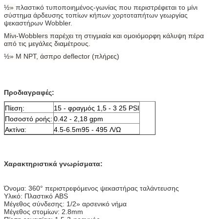
½»
πλαστικό τυποποιημένος-γωνίας που περιστρέφεται το μίνι
σύστημα άρδευσης τοπίων κήπων χορτοταπήτων γεωργίας
ψεκαστήρων Wobbler.
Μίνι-Wobblers παρέχει τη στιγμιαία και ομοιόμορφη κάλυψη πέρα
από τις μεγάλες διαμέτρους.
½» Μ NPT, άσπρο deflector (πλήρες)
Προδιαγραφές:
Πίεση:
15 -
φραγμός 1,5 - 3 25 PSI
Ποσοστό ροής:
0.42 -
2,18 gpm
Ακτίνα:
4.5-6.5m95 -
495 Λ/Ω
Χαρακτηριστικά γνωρίσματα:
Όνομα: 360° περιστρεφόμενος ψεκαστήρας ταλάντευσης
Υλικό: Πλαστικό ABS
Μέγεθος σύνδεσης: 1/2» αρσενικό νήμα
Μέγεθος στομίων: 2.8mm